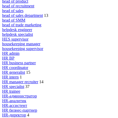
head of product
head of recruitment
head of sales
head of sales department
13
head of SMM
head of trade marketing
helpdesk engineer
helpdesk specialist
HES supervisor
housekeeping manager
housekeeping supervisor
HR admin
HR BP
HR business partner
HR coordinator
HR generalist
15
HR intern
1
HR manager recruiter
14
HR specialist
37
HR trainee
HR-администратор
HR-аналитик
HR-ассистент
HR бизнес-партнер
HR-директор
4