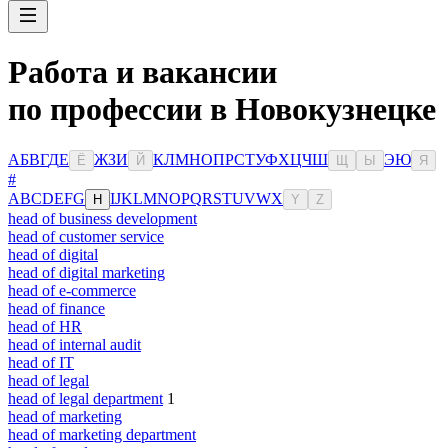
Работа и вакансии
по профессии в Новокузнецке
А
Б
В
Г
Д
Е
Ж
З
И
К
Л
М
Н
О
П
Р
С
Т
У
Ф
Х
Ц
Ч
Ш
Э
Ю
Ё
Й
Щ
Ы
Я
#
A
B
C
D
E
F
G
I
J
K
L
M
N
O
P
Q
R
S
T
U
V
W
X
H
Y
Z
head of business development
head of customer service
head of digital
head of digital marketing
head of e-commerce
head of finance
head of HR
head of internal audit
head of IT
head of legal
head of legal department
1
head of marketing
head of marketing department