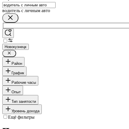
водитель с личным авто
Новокузнецк
Район
График
Рабочие часы
Опыт
Тип занятости
Уровень дохода
Ещё фильтры