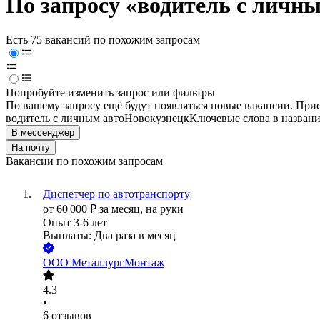
По запросу «водитель с личны
Есть 75 вакансий по похожим запросам
Попробуйте изменить запрос или фильтры
По вашему запросу ещё будут появляться новые вакансии. При
водитель с личным авто
Новокузнецк
Ключевые слова в названи
В мессенджер
На почту
Вакансии по похожим запросам
Диспетчер по автотранспорту
от
60 000
₽
за месяц,
на руки
Опыт 3-6 лет
Выплаты: Два раза в месяц
ООО
МеталлургМонтаж
4.3
•
6
отзывов