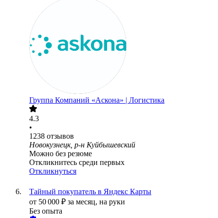
Группа Компаний «Аскона» | Логистика
4.3
•
1238
отзывов
Новокузнецк, р-н Куйбышевский
Можно без резюме
Откликнитесь среди первых
Откликнуться
Тайный покупатель в Яндекс Карты
от
50 000
₽
за месяц,
на руки
Без опыта