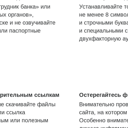
трудник банка» или
Устанавливайте т
ых органов»,
не менее 8 симво
ске и не озвучивайте
и строчными букв
или паспортные
и специальными с
двухфакторную а
озрительным ссылкам
Остерегайтесь 
не скачивайте файлы
Внимательно пров
ли ссылка
сайта, на которо
ным или полезным
Особенно внимате