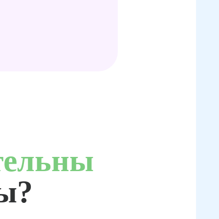
тельны
ты?