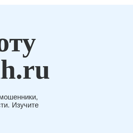
оту
h.ru
-мошенники,
ти. Изучите