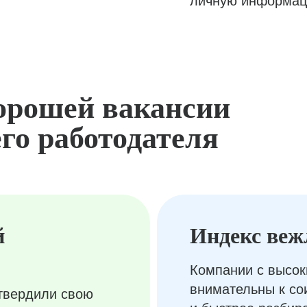
личную информац
орошей вакансии
го работодателя
й
Индекс веж
Компании с высок
внимательны к с
твердили свою