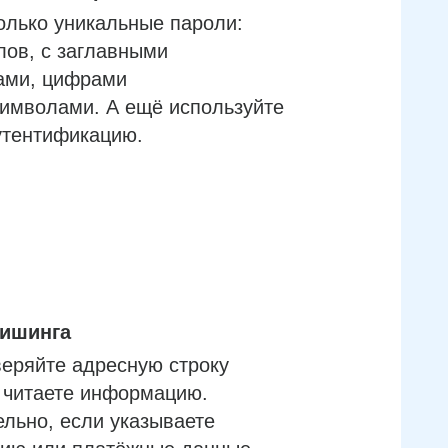
олько уникальные пароли:
лов, с заглавными
ами, цифрами
имволами. А ещё используйте
утентификацию.
фишинга
еряйте адресную строку
м читаете информацию.
льно, если указываете