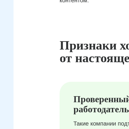
контентом.
Признаки х
от настояще
Проверенны
работодатель
Такие компании под