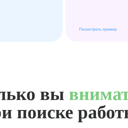
Посмотреть пример
лько вы
внима
и поиске рабо