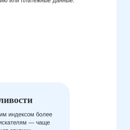
ию или платёжные данные.
ливости
им индексом более
оискателям — чаще