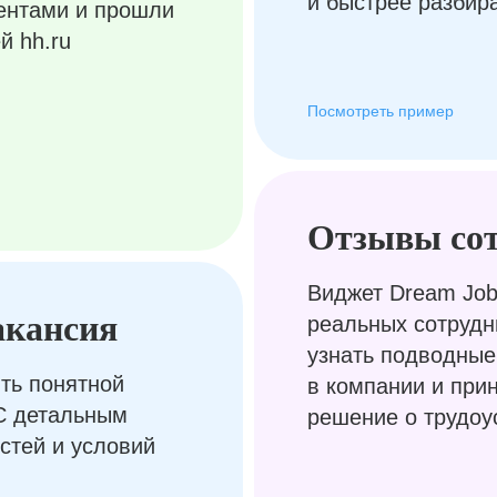
и быстрее разбир
ентами и прошли
й hh.ru
Посмотреть пример
Отзывы со
Виджет Dream Job
акансия
реальных сотрудн
узнать подводные
ть понятной
в компании и при
С детальным
решение о трудоу
стей и условий