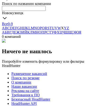
Поиск по названию компании
Новокузнецк
Все
0-9
A
B
C
D
E
F
G
H
I
J
K
L
M
N
O
P
Q
R
S
T
U
V
W
X
Y
Z
А
Б
В
Г
Д
Е
Ж
З
И
Й
К
Л
М
Н
О
П
Р
С
Т
У
Ф
Х
Ц
Ч
Ш
Щ
Э
Ю
Я
0 компаний
Ничего не нашлось
Попробуйте изменить формулировку или фильтры
HeadHunter
Размещение вакансий
Поиск по резюме
О компании
Наши вакансии
Реклама на сайте
Требования к ПО
Безопасный HeadHunter
HeadHunter API