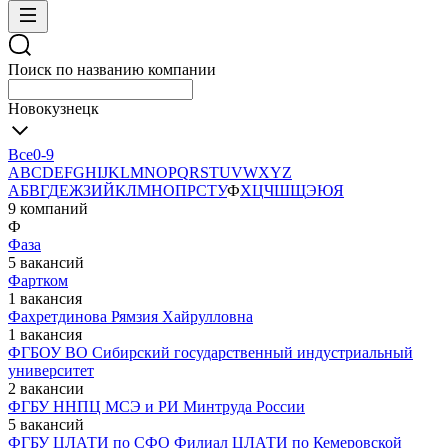
Поиск по названию компании
Новокузнецк
Все
0-9
A
B
C
D
E
F
G
H
I
J
K
L
M
N
O
P
Q
R
S
T
U
V
W
X
Y
Z
А
Б
В
Г
Д
Е
Ж
З
И
Й
К
Л
М
Н
О
П
Р
С
Т
У
Ф
Х
Ц
Ч
Ш
Щ
Э
Ю
Я
9 компаний
Ф
Фаза
5 вакансий
Фартком
1 вакансия
Фахретдинова Рямзия Хайрулловна
1 вакансия
ФГБОУ ВО Сибирский государственный индустриальный
университет
2 вакансии
ФГБУ ННПЦ МСЭ и РИ Минтруда России
5 вакансий
ФГБУ ЦЛАТИ по СФО Филиал ЦЛАТИ по Кемеровской