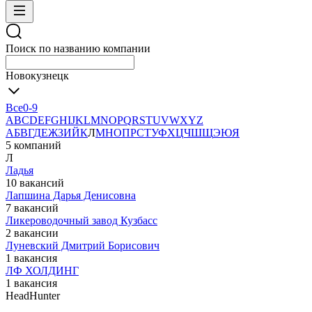
Поиск по названию компании
Новокузнецк
Все
0-9
A
B
C
D
E
F
G
H
I
J
K
L
M
N
O
P
Q
R
S
T
U
V
W
X
Y
Z
А
Б
В
Г
Д
Е
Ж
З
И
Й
К
Л
М
Н
О
П
Р
С
Т
У
Ф
Х
Ц
Ч
Ш
Щ
Э
Ю
Я
5 компаний
Л
Ладья
10 вакансий
Лапшина Дарья Денисовна
7 вакансий
Ликероводочный завод Кузбасс
2 вакансии
Луневский Дмитрий Борисович
1 вакансия
ЛФ ХОЛДИНГ
1 вакансия
HeadHunter