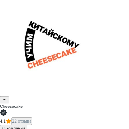
Cheesecake
4,1
22 отзыва
О компании