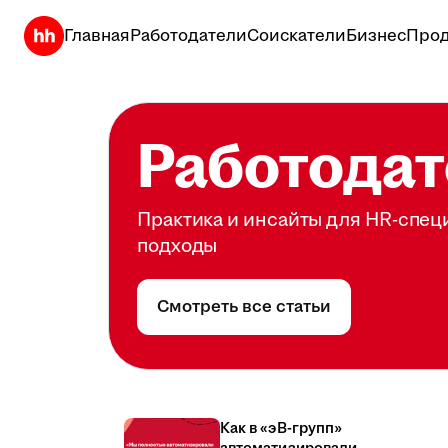
Главная
Работодатели
Соискатели
Бизнес
Прод
Работодат
Практика и инсайты для HR-спец
подходы
Смотреть все статьи
Как в «эВ-групп»