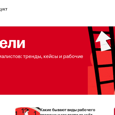
укт
ели
иалистов: тренды, кейсы и рабочие
Какие бывают виды рабочего