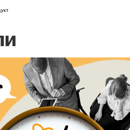
укт
ли