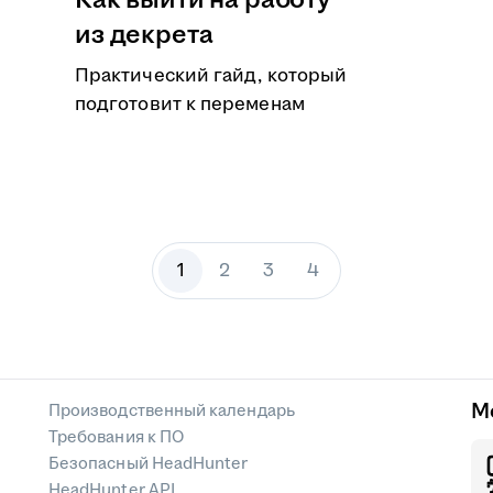
Как выйти на работу
из декрета
Практический гайд, который
подготовит к переменам
1
2
3
4
М
Производственный календарь
Требования к ПО
Безопасный HeadHunter
HeadHunter API