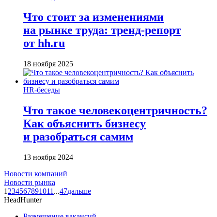
Что стоит за изменениями
на рынке труда: тренд-репорт
от hh.ru
18 ноября 2025
HR-беседы
Что такое человеко­центричность?
Как объяснить бизнесу
и разобраться самим
13 ноября 2024
Новости компаний
Новости рынка
1
2
3
4
5
6
7
8
9
10
11
...
47
дальше
HeadHunter
Размещение вакансий