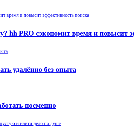
оду? hh PRO сэкономит время и повысит 
тать удалённо без опыта
работать посменно