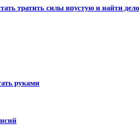
стать тратить силы впустую и найти дел
отать руками
ансий