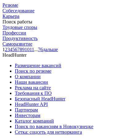
Резюме
Собеседование
Карьера
Поиск работы
Трудовые споры
Профессии
Продуктивность
Саморазвитие
1
2
3
4
5
6
7
8
9
10
11
...
76
дальше
HeadHunter
Размещение вакансий
Поиск по резюме
О компании
Наши вакансии
Реклама на сайте
Требования к ПО
Безопасный HeadHunter
HeadHunter API
Партнерам
Инвесторам
Каталог компаний
Поиск по вакансиям в Новокузнецке
Сетка: соцсеть для нетворкинга