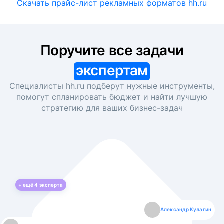
Скачать прайс-лист рекламных форматов hh.ru
Поручите все задачи
экспертам
Специалисты hh.ru подберут нужные инструменты,
помогут спланировать бюджет и найти лучшую
стратегию для ваших
бизнес-задач
+ ещё
4
эксперта
Екатерина Лазаренко
Александр Кулагин
Даниил Макаров
Борис Кашко
Юлия Изоитко