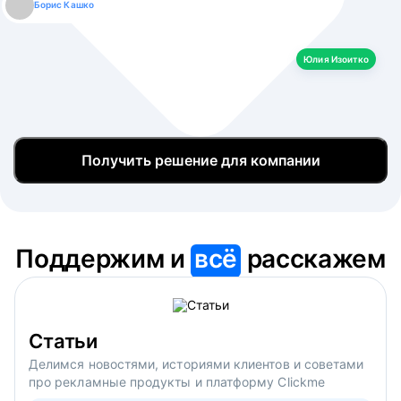
Борис Кашко
Юлия Изоитко
Александр Кулагин
Даниил Макаров
Екатерина Лазаренко
Юлия Изоитко
Получить решение для компании
Поддержим и
всё
расскажем
Статьи
Делимся новостями, историями клиентов и советами
про рекламные продукты и платформу Clickme