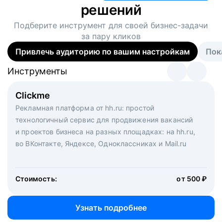
решений
Подберите инструмент для своей
бизнес-задачи
за пару кликов
Привлечь аудиторию по вашим настройкам
Пок
Инструменты
Инструменты
Инструменты
Виртуальный рекрутер
Clickme
Вакансия дня
Массовый подбор под ключ. Решите, сколько
Рекламная платформа от hh.ru: простой
Рекламный формат для вакансий на главной странице
кандидатов и когда вам нужно, и за дело возьмутся
технологичный сервис для продвижения вакансий
hh.ru. Увеличивает количество откликов
маркетологи, рекрутеры и проектные менеджеры
и проектов бизнеса на разных площадках: на hh.ru,
hh.ru с целым набором digital-инструментов
во ВКонтакте, Яндексе, Одноклассниках и Mail.ru
Стоимость:
от 200 000 ₽
Узнать подробнее
Стоимость:
от 500 ₽
Узнать подробнее
Узнать подробнее