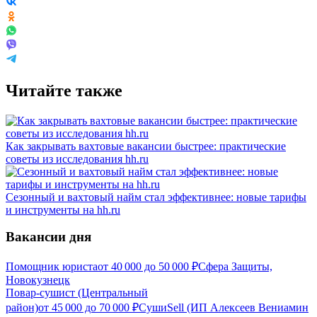
Читайте также
Как закрывать вахтовые вакансии быстрее: практические
советы из исследования hh.ru
Сезонный и вахтовый найм стал эффективнее: новые тарифы
и инструменты на hh.ru
Вакансии дня
Помощник юриста
от
40 000
до
50 000
₽
Сфера Защиты,
Новокузнецк
Повар-сушист (Центральный
район)
от
45 000
до
70 000
₽
СушиSell (ИП Алексеев Вениамин