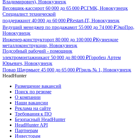
Владимирович), Новокузнецк
Весовщик-кассир
от
60 000
до
65 000
₽
СГМК, Новокузнецк
Специалист технической
поддержки
от
40 000
до
60 000
₽
Restart-IT, Новокузнецк
Ведущий менеджер по продажам
от
55 000
до
74 000
₽
ЭкоПро,
Новокузнецк
Инженер-конструктор
от
80 000
до
100 000
₽
Кузнецкие
металлоконструкции, Новокузнецк
Подсобный рабочий - помощник
электромонтажника
от
50 000
до
80 000
₽
Горобец Артем
Юрьевич, Новокузнецк
Повар Шаурмы
от
45 000
до
65 000
₽
Гриль № 1, Новокузнецк
HeadHunter
Размещение вакансий
Поиск по резюме
О компании
Наши вакансии
Реклама на сайте
Требования к ПО
Безопасный HeadHunter
HeadHunter API
Партнерам
Инвесторам