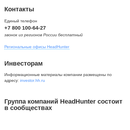
Контакты
Единый телефон
+7 800 100-64-27
звонок из регионов России бесплатный
Региональные офисы HeadHunter
Москва
Инвесторам
внутригородская территория
Информационные материалы компании размещены по
Муниципальный округ Тверской,
адресу:
investor.hh.ru
2-я Брестская ул., д. 48,
помещение 25
+7 495 974-64-27
Группа компаний HeadHunter состоит
+7 495 980-64-27
в сообществах
+7 495 134-92-24
press@hh.ru