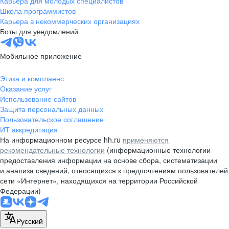
Карьера для молодых специалистов
pr@nsk.hh.ru
Школа программистов
Карьера в некоммерческих организациях
Минск
Боты для уведомлений
пр-т Дзержинского, д. 57,
10 этаж, помещение 45-1
Мобильное приложение
+375 (17)
336-03-02
Этика и комплаенс
pr@rabota.by
Оказание услуг
Использование сайтов
Алматы
Защита персональных данных
Пользовательское соглашение
пр. Абая, д. 151, БЦ Алатау,
ИТ аккредитация
12 этаж, офис 1209
На информационном ресурсе hh.ru
применяются
+7 727 232-13-13
рекомендательные технологии
(информационные технологии
pr@headhunter.com.kz
предоставления информации на основе сбора, систематизации
и анализа сведений, относящихся к предпочтениям пользователей
сети «Интернет», находящихся на территории Российской
Федерации)
Русский