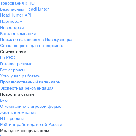
Требования к ПО
pr@ural.hh.ru
Безопасный HeadHunter
HeadHunter API
Краснодар
Партнерам
Инвесторам
ул. Янковского, д. 169, 7 этаж,
Каталог компаний
706 каб.
Поиск по вакансиям в Новокузнецке
+7 861 205-55-57
Сетка: соцсеть для нетворкинга
pr@krd.hh.ru
Соискателям
hh PRO
Готовое резюме
Владивосток
Все сервисы
пер. Ланинский д. 4, офис 3.4
Хочу у вас работать
Производственный календарь
+7 423 202-33-28
Экспертная рекомендация
pr@dv.hh.ru
Новости и статьи
Блог
Новосибирск
О компаниях в игровой форме
Жизнь в компании
ул. Большевистская, д. 35,
ИТ-проекты
помещение 21
Рейтинг работодателей России
+7 383 207-94-64
Молодым специалистам