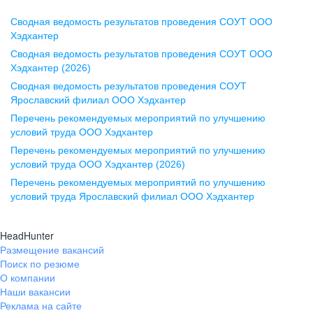
Сводная ведомость результатов проведения СОУТ ООО
Воронеж
Хэдхантер
Сводная ведомость результатов проведения СОУТ ООО
ул. Комиссаржевской, д. 10,
Хэдхантер (2026)
офис 1212
Сводная ведомость результатов проведения СОУТ
+7 473 280-05-05
Ярославский филиал ООО Хэдхантер
pr@vrn.hh.ru
Перечень рекомендуемых мероприятий по улучшению
условий труда ООО Хэдхантер
Казань
Перечень рекомендуемых мероприятий по улучшению
ул. Спартаковская, д. 2А, этаж 3,
условий труда ООО Хэдхантер (2026)
помещение 15
Перечень рекомендуемых мероприятий по улучшению
условий труда Ярославский филиал ООО Хэдхантер
+7 843 212-12-50
pr@kzn.hh.ru
HeadHunter
Размещение вакансий
Екатеринбург
Поиск по резюме
ул. Боевых Дружин, стр. 20,
О компании
5 этаж, офис 505, 521
Наши вакансии
Реклама на сайте
+7 343 226-79-99