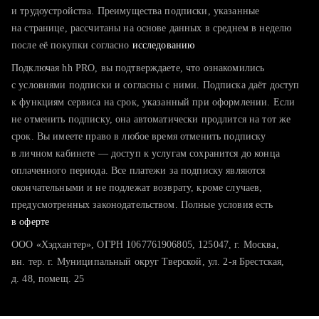
тратите много времени на поиск и вручную поднимаете
и трудоустройства. Преимущества подписки, указанные
резюме
на странице, рассчитаны на основе данных в среднем в неделю
после её покупки согласно
хотите сравнить себя с конкурентами и оценить шансы
исследованию
Подключая hh PRO, вы подтверждаете, что ознакомились
с условиями подписки и согласны с ними. Подписка даёт доступ
к функциям сервиса на срок, указанный при оформлении. Если
не отменить подписку, она автоматически продлится на тот же
срок. Вы имеете право в любое время отменить подписку
в личном кабинете — доступ к услугам сохранится до конца
оплаченного периода. Все платежи за подписку являются
окончательными и не подлежат возврату, кроме случаев,
предусмотренных законодательством. Полные условия есть
в оферте
ООО «Хэдхантер», ОГРН 1067761906805, 125047, г. Москва,
вн. тер. г. Муниципальный округ Тверской, ул. 2-я Брестская,
д. 48, помещ. 25